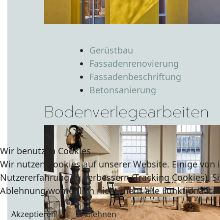
Gerüstbau
Fassadenrenovierung
Fassadenbeschriftung
Betonsanierung
Bodenverlegearbeiten
Wir benutzen Cookies
Wir nutzen Cookies auf unserer Website. Einige von i
Nutzererfahrung zu verbessern (Tracking Cookies). Si
Ablehnung womöglich nicht mehr alle Funktionalität
Akzeptieren
Ablehnen