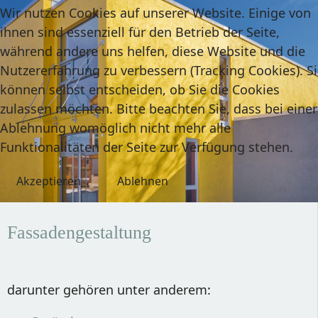
Wir nutzen Cookies auf unserer Website. Einige von
ihnen sind essenziell für den Betrieb der Seite,
während andere uns helfen, diese Website und die
Nutzererfahrung zu verbessern (Tracking Cookies). S
können selbst entscheiden, ob Sie die Cookies
zulassen möchten. Bitte beachten Sie, dass bei einer
Ablehnung womöglich nicht mehr alle
Funktionalitäten der Seite zur Verfügung stehen.
Akzeptieren
Ablehnen
Fassadengestaltung
darunter gehören unter anderem: