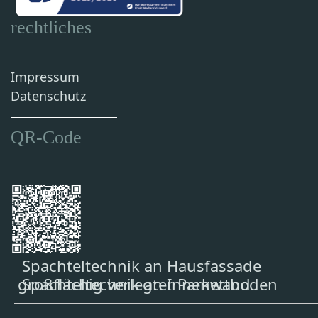
rechtliches
Impressum
Datenschutz
QR-Code
Spachteltechnik an Hausfassade
Spachteltechnik an Innenwand
großflächig verlegter Parkettboden