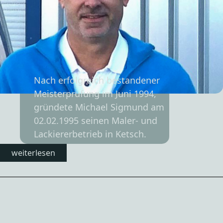
Nach erfolgreich bestandener
Meisterprüfung im Juni 1994,
gründete Michael Sigmund am
02.02.1995 seinen Maler- und
Lackiererbetrieb in Ketsch.
weiterlesen